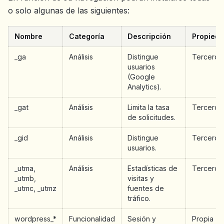
o solo algunas de las siguientes:
Nombre
Categoría
Descripción
Propied
_ga
Análisis
Distingue
Terceros
usuarios
(Google
Analytics).
_gat
Análisis
Limita la tasa
Terceros
de solicitudes.
_gid
Análisis
Distingue
Terceros
usuarios.
_utma,
Análisis
Estadísticas de
Terceros
_utmb,
visitas y
_utmc, _utmz
fuentes de
tráfico.
wordpress_*
Funcionalidad
Sesión y
Propia