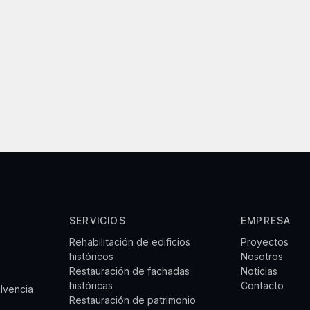
SERVICIOS
EMPRESA
Rehabilitación de edificios
Proyectos
históricos
Nosotros
Restauración de fachadas
Noticias
históricas
Contacto
olvencia
Restauración de patrimonio