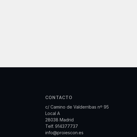
CONTACTO
c/ Camino de Valderribas nº 95
Local A
28038 Madrid
Telf.
914377737
info@proiescon.es