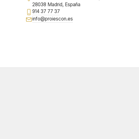
28038 Madrid, España
914 37 77 37
info@proiescon.es
Ubicación de Proiescon en Madrid