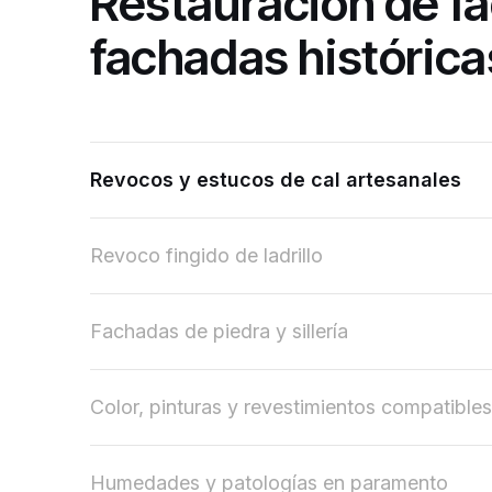
Restauración de fa
fachadas histórica
Revocos y estucos de cal artesanales
Revoco fingido de ladrillo
Fachadas de piedra y sillería
Color, pinturas y revestimientos compatibles
Humedades y patologías en paramento