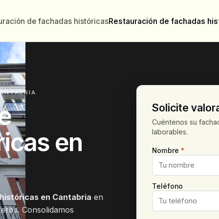
uración de fachadas históricas
Restauración de fachadas his
CANTABRIA
e
Solicite valor
Cuéntenos su fachad
ricas en
laborables.
Nombre
*
Teléfono
históricas en Cantabria
en
teros. Consolidamos