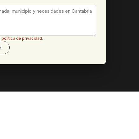
a
política de privacidad
.
d