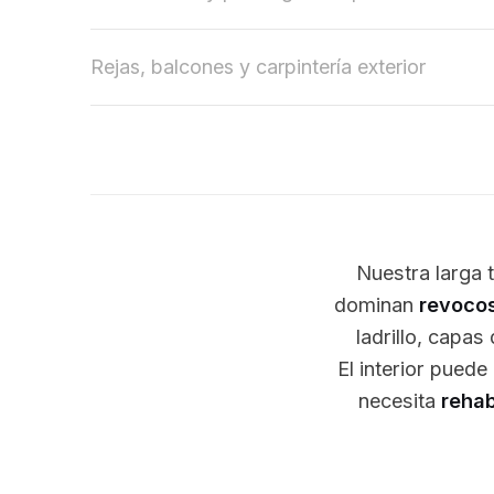
Rejas, balcones y carpintería exterior
Nuestra larga 
dominan
revocos
ladrillo, capa
El interior puede
necesita
rehab