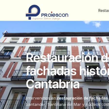
Resta
RESTAURACIÓN DE FACHADAS HISTÓRICAS · 
Restauración d
fachadas histó
Cantabria
Intervenimos en
restauración de fachadas 
Santander, Santillana del Mar y núcleos cos