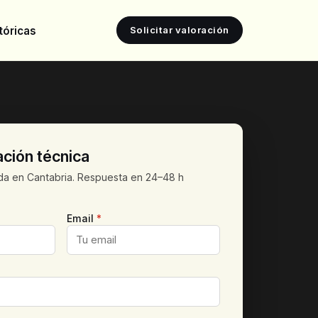
tóricas
Solicitar valoración
ación técnica
a en Cantabria. Respuesta en 24–48 h
Email
*