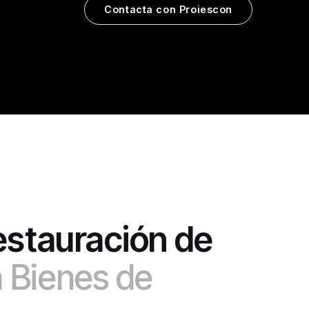
Contacta con Proiescon
estauración de
n Bienes de