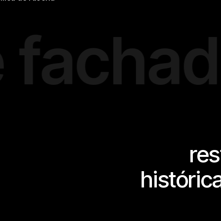
achadas 
re
históri