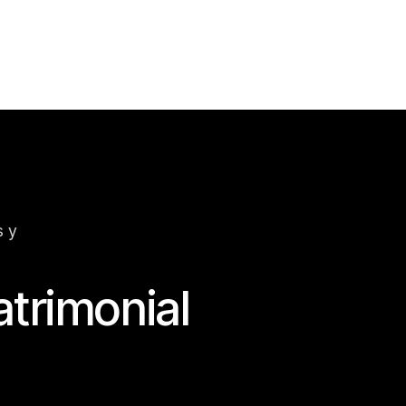
s y
atrimonial