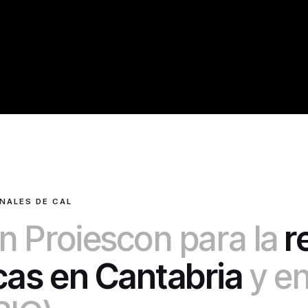
NALES DE CAL
n Proiescon para la
r
cas en Cantabria
y e