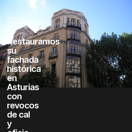
EMPRESA
ACREDITADA
K7 · DESDE
1988
Restauramos
su
fachada
histórica
en
Asturias
con
revocos
de cal
y