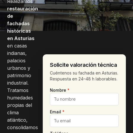
Realizamos
restauración
de
fachadas
históricas
en Asturias
en casas
indianas,
palacios
Solicite valoración técnica
urbanos y
Cuéntenos su fachada en Asturias.
patrimonio
Respuesta en 24–48 h laborables.
industrial.
Tratamos
Nombre
*
humedades
propias del
Email
*
clima
atlántico,
consolidamos