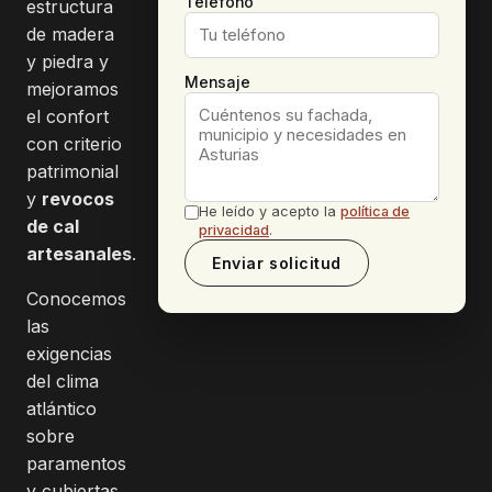
Teléfono
estructura
de madera
y piedra y
Mensaje
mejoramos
el confort
con criterio
patrimonial
y
revocos
He leído y acepto la
política de
de cal
privacidad
.
artesanales
.
Enviar solicitud
Conocemos
las
exigencias
del clima
atlántico
sobre
paramentos
y cubiertas,