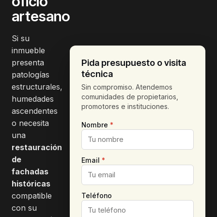
oficio
artesano
Si su
inmueble
Pida presupuesto o visita
presenta
técnica
patologías
estructurales,
Sin compromiso. Atendemos
comunidades de propietarios,
humedades
promotores e instituciones.
ascendentes
o necesita
Nombre
*
una
restauración
de
Email
*
fachadas
históricas
compatible
Teléfono
con su