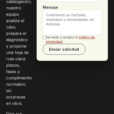
catalogación,
nuestro
Mensaje
equipo
analiza el
caso,
prepara el
He leído y acepto la
política de
diagnóstico
privacidad
.
y propone
Enviar solicitud
una hoja de
ruta clara:
plazos,
fases y
cumplimiento
normativo
sin
sorpresas
en obra.
Deje sus