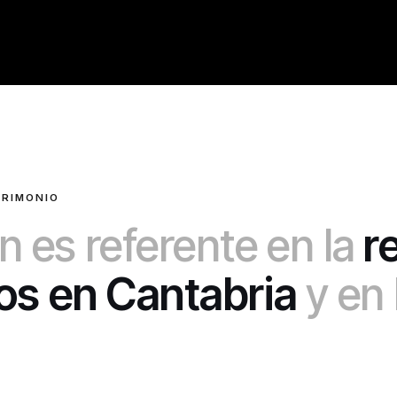
TRIMONIO
 es referente en la
r
cos en Cantabria
y en