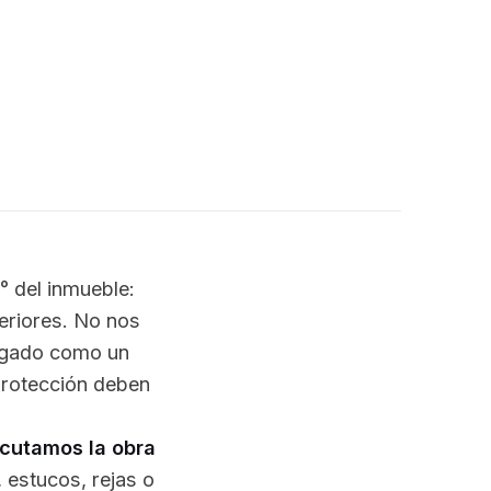
0° del inmueble:
teriores. No nos
logado como un
 protección deben
ecutamos la obra
, estucos, rejas o