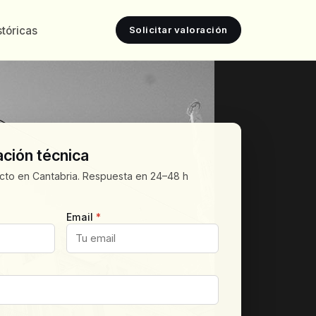
tóricas
Solicitar valoración
ación técnica
to en Cantabria. Respuesta en 24–48 h
Email
*