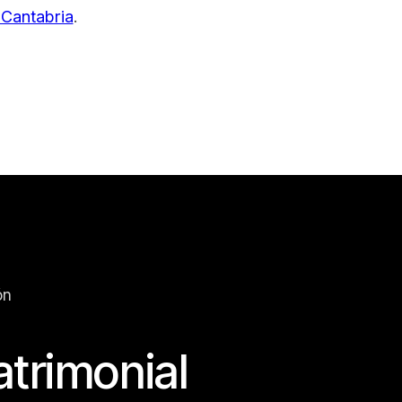
 Cantabria
.
ón
atrimonial