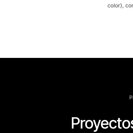
color), co
P
Proyectos