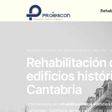
Rehabi
REHABILITACIÓN DE EDIFICIOS HISTÓRICOS ·
Rehabilitación
edificios histó
Cantabria
Intervenimos en
rehabilitación de edificios
Santander, Santillana del Mar y núcleos cos