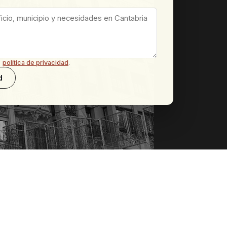
a
política de privacidad
.
d