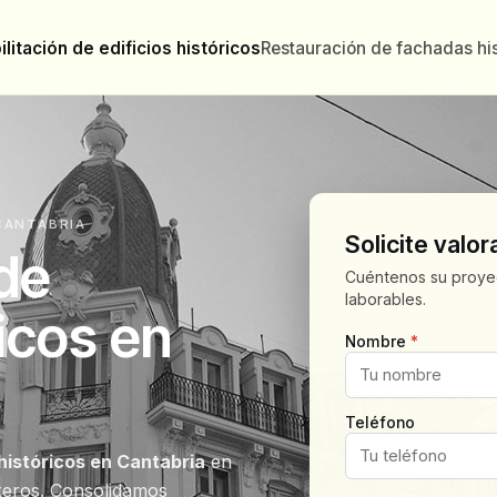
litación de edificios históricos
Restauración de fachadas his
 CANTABRIA
Solicite valor
 de
Cuéntenos su proyec
laborables.
ricos en
Nombre
*
Teléfono
 históricos en Cantabria
en
teros. Consolidamos