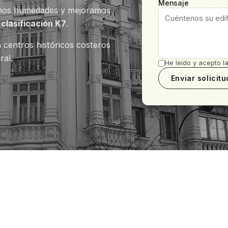
Mensaje
amos humedades y mejoramos
y
clasificación K7
.
 centros históricos costeros
al.
He leído y acepto l
Enviar solicitu