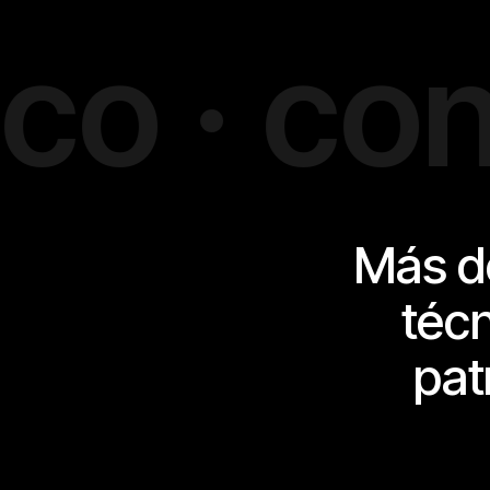
· consol
Más de
téc
pat