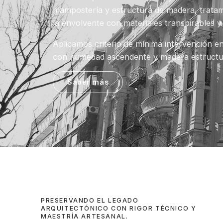
mampostería y estructura de madera, trat
la envolvente con materiales transpirables 
Aplicamos criterio de mínima intervención en
con humedad ascendente y madera estructur
Saber más
PRESERVANDO EL LEGADO
ARQUITECTÓNICO CON RIGOR TÉCNICO Y
MAESTRÍA ARTESANAL.