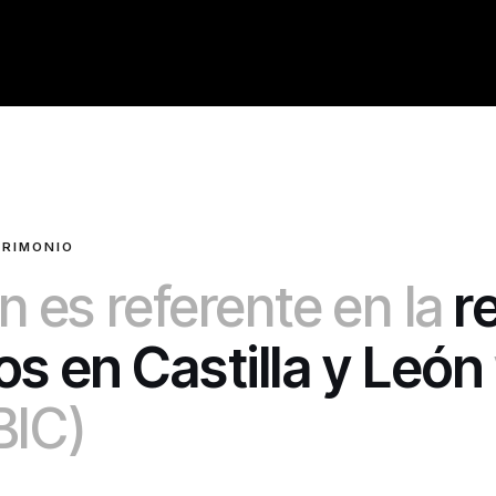
TRIMONIO
 es referente en la
r
cos en Castilla y León
BIC)