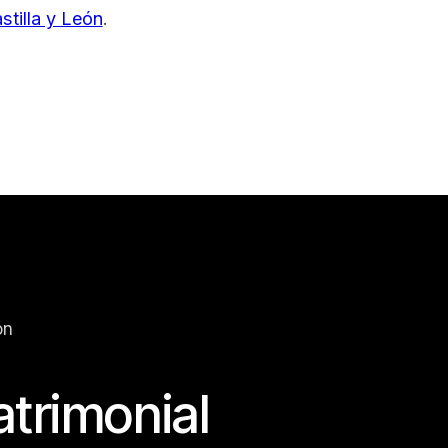
stilla y León
.
ón
atrimonial