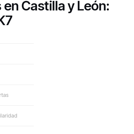
s en Castilla y León:
 K7
rtas
laridad