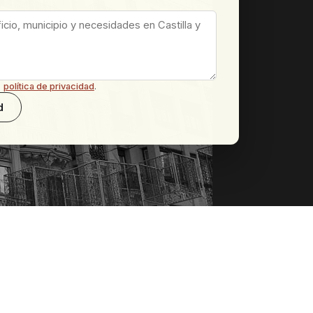
a
política de privacidad
.
d