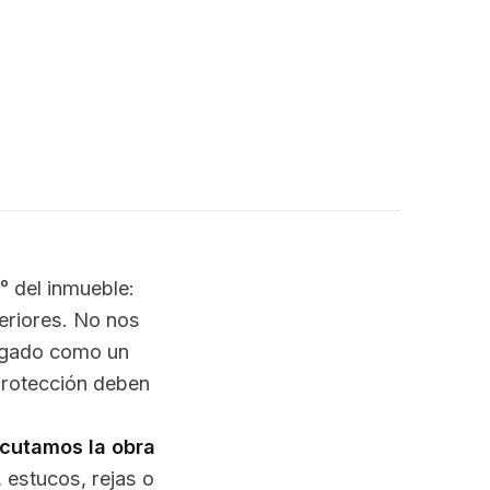
0° del inmueble:
teriores. No nos
logado como un
 protección deben
ecutamos la obra
, estucos, rejas o