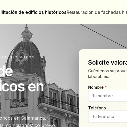
litación de edificios históricos
Restauración de fachadas his
CASTILLA Y LEÓN
Solicite valor
 de
Cuéntenos su proyec
laborables.
ricos en
Nombre
*
Teléfono
stóricos en Salamanca,
ial con diagnóstico previo,