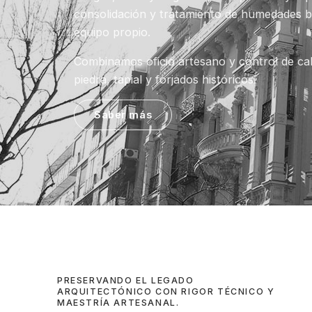
consolidación y tratamiento de humedades 
equipo propio.
Combinamos oficio artesano y control de cal
piedra, tapial y forjados históricos.
Saber más
PRESERVANDO EL LEGADO
ARQUITECTÓNICO CON RIGOR TÉCNICO Y
MAESTRÍA ARTESANAL.