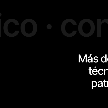
· consol
Más de
téc
pat