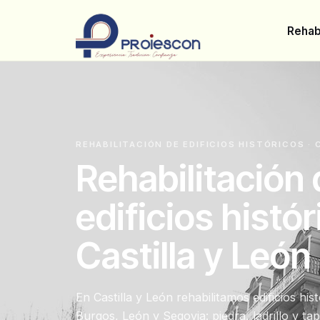
Rehabi
REHABILITACIÓN DE EDIFICIOS HISTÓRICOS · 
Rehabilitación
edificios histó
Castilla y León
En Castilla y León rehabilitamos edificios hi
Burgos, León y Segovia: piedra, ladrillo y tap