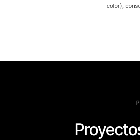
color), cons
P
Proyectos